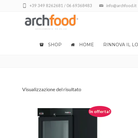
+39 349 8262681 / 06 69368483
info@archfood.it
SHOP
HOME
RINNOVA IL L
DRY AGING
Visualizzazione del risultato
In offerta!