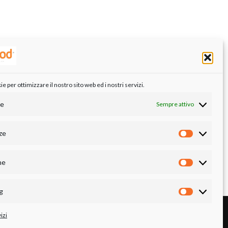
 per ottimizzare il nostro sito web ed i nostri servizi.
le
Sempre attivo
ze
Preferenze
he
Statistiche
g
Marketing
izi