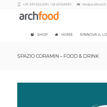
+39 349 8262681 / 06 69368483
info@archfood.it
SHOP
HOME
RINNOVA IL L
SPAZIO CORAMIN – FOOD & DRINK