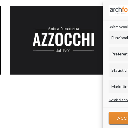
Usiamo cookie
Funziona
Preferen
Statistic
Marketin
Gestisci serv
ACC