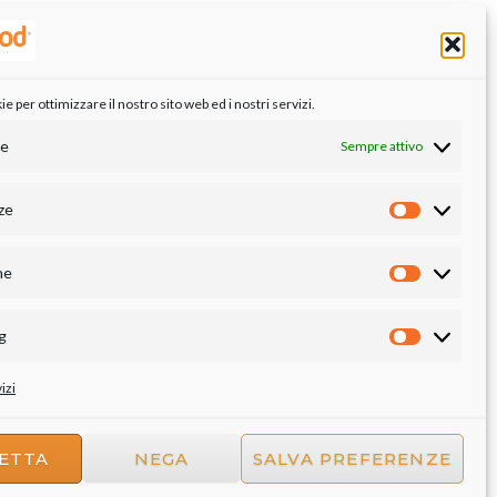
 per ottimizzare il nostro sito web ed i nostri servizi.
le
Sempre attivo
ze
Preferenze
he
Statistiche
g
Marketing
izi
ETTA
NEGA
SALVA PREFERENZE