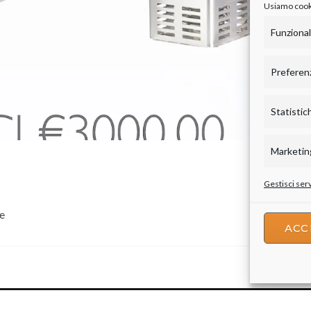
Usiamo cookie
Funziona
Preferen
Statistic
Marketin
Gestisci serv
de
ACC