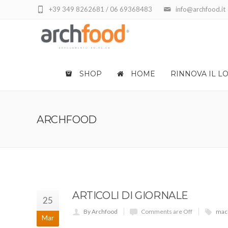
+39 349 8262681 / 06 69368483
info@archfood.it
SHOP
HOME
RINNOVA IL L
ARCHFOOD
ARTICOLI DI GIORNALE
25
By Archfood
Comments are Off
mace
Mar