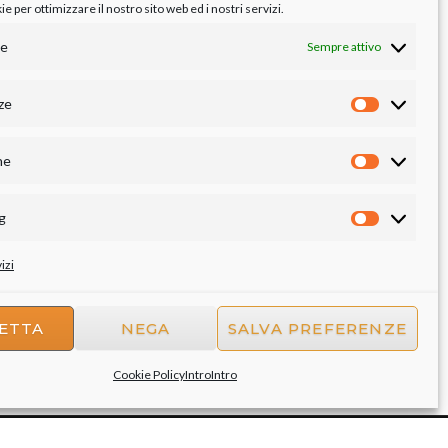
 per ottimizzare il nostro sito web ed i nostri servizi.
le
Sempre attivo
ze
Preferenze
he
Statistiche
g
Marketing
izi
ETTA
NEGA
SALVA PREFERENZE
Cookie Policy
Intro
Intro