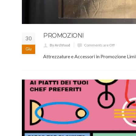
PROMOZIONI
30
By Archfood
Comments are Off
Giu
Attrezzature e Accessori in Promozione Limi