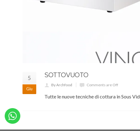
SOTTOVUOTO
5
By Archfood
Comments are Off
Giu
Tutte le nuove tecniche di cottura in Sous Vi